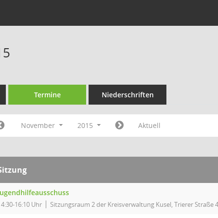
15
Termine
Niederschriften
November
2015
Aktuell
Sitzung
Jugendhilfeausschuss
14:30-16:10 Uhr
Sitzungsraum 2 der Kreisverwaltung Kusel, Trierer Straße 4