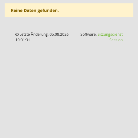
Keine Daten gefunden.
Letzte Änderung: 05.08.2026
Software:
Sitzungsdienst
(Wird in
19:01:31
Session