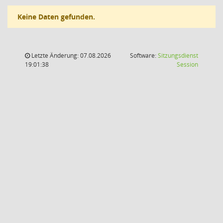
Keine Daten gefunden.
Letzte Änderung: 07.08.2026
Software:
Sitzungsdienst
(Wird in
19:01:38
Session