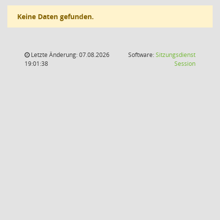
Keine Daten gefunden.
Letzte Änderung: 07.08.2026
Software:
Sitzungsdienst
(Wird in
19:01:38
Session