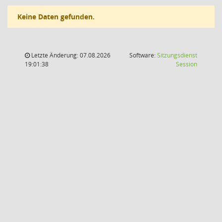
Keine Daten gefunden.
Letzte Änderung: 07.08.2026
Software:
Sitzungsdienst
(Wird in
19:01:38
Session