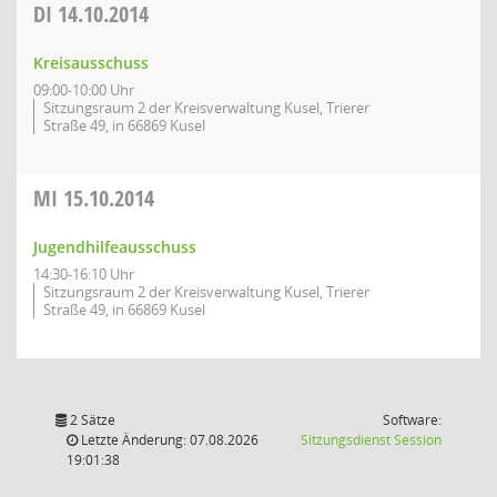
DI
14.10.2014
Kreisausschuss
09:00-10:00 Uhr
Sitzungsraum 2 der Kreisverwaltung Kusel, Trierer
Straße 49, in 66869 Kusel
MI
15.10.2014
Jugendhilfeausschuss
14:30-16:10 Uhr
Sitzungsraum 2 der Kreisverwaltung Kusel, Trierer
Straße 49, in 66869 Kusel
2 Sätze
Software:
(Wird in
Letzte Änderung: 07.08.2026
Sitzungsdienst
Session
19:01:38