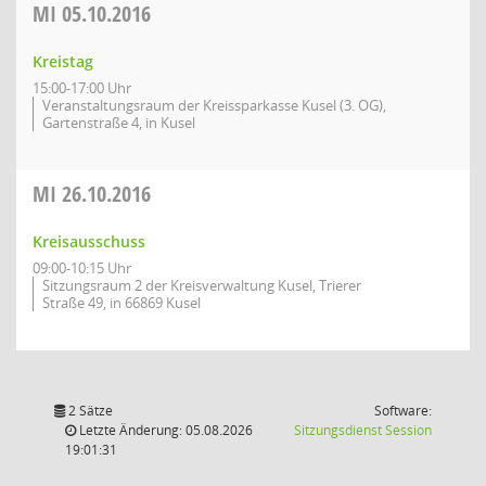
MI
05.10.2016
Kreistag
15:00-17:00 Uhr
Veranstaltungsraum der Kreissparkasse Kusel (3. OG),
Gartenstraße 4, in Kusel
MI
26.10.2016
Kreisausschuss
09:00-10:15 Uhr
Sitzungsraum 2 der Kreisverwaltung Kusel, Trierer
Straße 49, in 66869 Kusel
2 Sätze
Software:
(Wird in
Letzte Änderung: 05.08.2026
Sitzungsdienst
Session
19:01:31