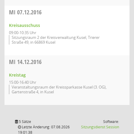
MI
07.12.2016
Kreisausschuss
09:00-10:35 Uhr
Sitzungsraum 2 der Kreisverwaltung Kusel, Trierer
Straße 49, in 66869 Kusel
MI
14.12.2016
Kreistag
15:00-16:40 Uhr
Veranstaltungsraum der Kreissparkasse Kusel (3. OG),
Gartenstraße 4, in Kusel
5 Sätze
Software:
(Wird in
Letzte Änderung: 07.08.2026
Sitzungsdienst
Session
19:01:38