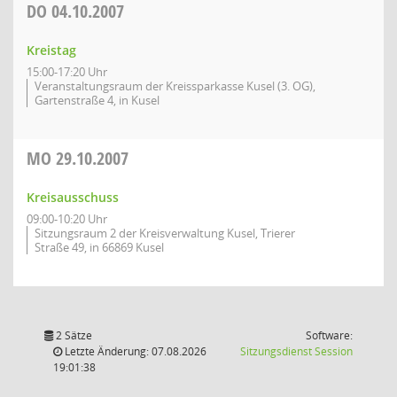
DO
04.10.2007
Kreistag
15:00-17:20 Uhr
Veranstaltungsraum der Kreissparkasse Kusel (3. OG),
Gartenstraße 4, in Kusel
MO
29.10.2007
Kreisausschuss
09:00-10:20 Uhr
Sitzungsraum 2 der Kreisverwaltung Kusel, Trierer
Straße 49, in 66869 Kusel
2 Sätze
Software:
(Wird in
Letzte Änderung: 07.08.2026
Sitzungsdienst
Session
19:01:38