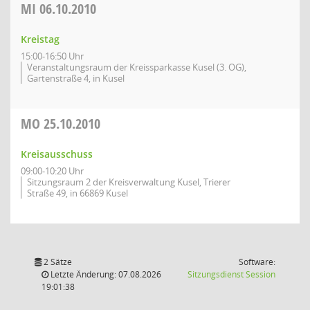
MI
06.10.2010
Kreistag
15:00-16:50 Uhr
Veranstaltungsraum der Kreissparkasse Kusel (3. OG),
Gartenstraße 4, in Kusel
MO
25.10.2010
Kreisausschuss
09:00-10:20 Uhr
Sitzungsraum 2 der Kreisverwaltung Kusel, Trierer
Straße 49, in 66869 Kusel
2 Sätze
Software:
(Wird in
Letzte Änderung: 07.08.2026
Sitzungsdienst
Session
19:01:38