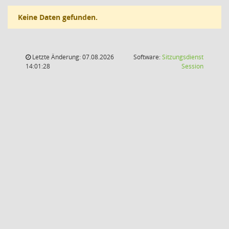
Keine Daten gefunden.
Letzte Änderung: 07.08.2026
Software:
Sitzungsdienst
(Wird in
14:01:28
Session