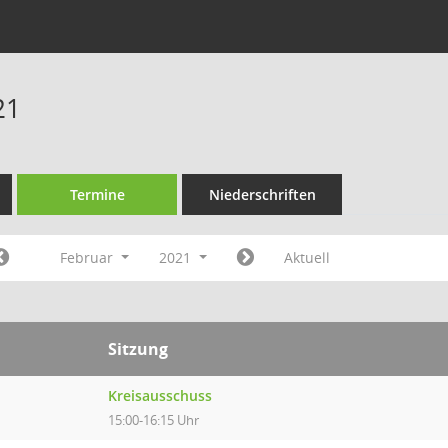
21
Termine
Niederschriften
Februar
2021
Aktuell
Sitzung
Kreisausschuss
15:00-16:15 Uhr