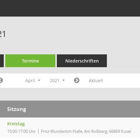
21
Termine
Niederschriften
April
2021
Aktuell
Sitzung
Kreistag
15:00-17:00 Uhr
Fritz-Wunderlich-Halle, Am Roßberg, 66869 Kusel