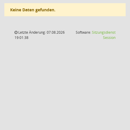
Keine Daten gefunden.
Letzte Änderung: 07.08.2026
Software:
Sitzungsdienst
(Wird in
19:01:38
Session