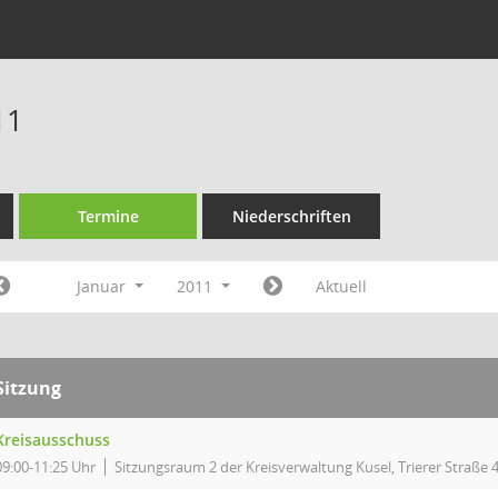
11
Termine
Niederschriften
Januar
2011
Aktuell
Sitzung
Kreisausschuss
09:00-11:25 Uhr
Sitzungsraum 2 der Kreisverwaltung Kusel, Trierer Straße 4