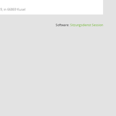
9, in 66869 Kusel
(Wird in
Software:
Sitzungsdienst
Session