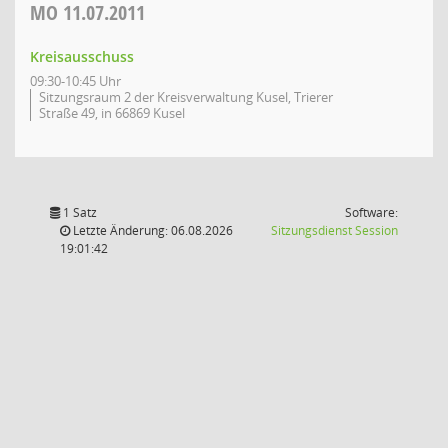
MO
11.07.2011
Kreisausschuss
09:30-10:45 Uhr
Sitzungsraum 2 der Kreisverwaltung Kusel, Trierer
Straße 49, in 66869 Kusel
1 Satz
Software:
(Wird in
Letzte Änderung: 06.08.2026
Sitzungsdienst
Session
19:01:42