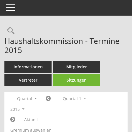
Toggle navigation
Rechercheauswahl
Haushaltskommission - Termine
2015
Informationen
Mitglieder
Vertreter
Sitzungen
Quartal
Quartal 1
2015
Aktuell
Gremium auswählen