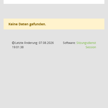
Keine Daten gefunden.
Letzte Änderung: 07.08.2026
Software:
Sitzungsdienst
(Wird in
19:01:38
Session