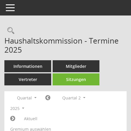
Toggle navigation
Rechercheauswahl
Haushaltskommission - Termine
2025
Informationen
Mitglieder
Vertreter
Sitzungen
Quartal
Quartal 2
2025
Aktuell
Gremium auswählen