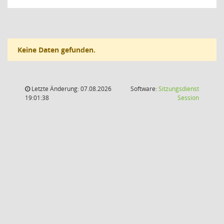
Keine Daten gefunden.
Letzte Änderung: 07.08.2026
Software:
Sitzungsdienst
(Wird in
19:01:38
Session