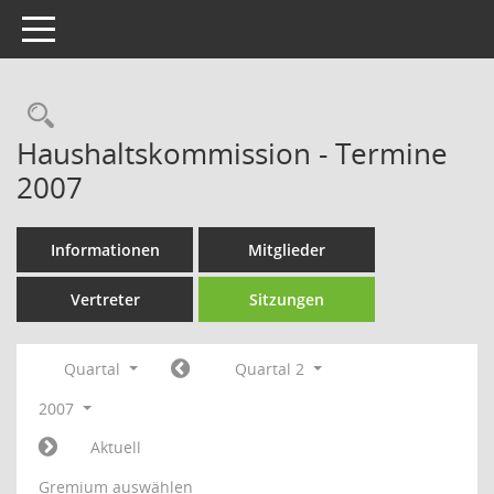
Toggle navigation
Rechercheauswahl
Haushaltskommission - Termine
2007
Informationen
Mitglieder
Vertreter
Sitzungen
Quartal
Quartal 2
2007
Aktuell
Gremium auswählen