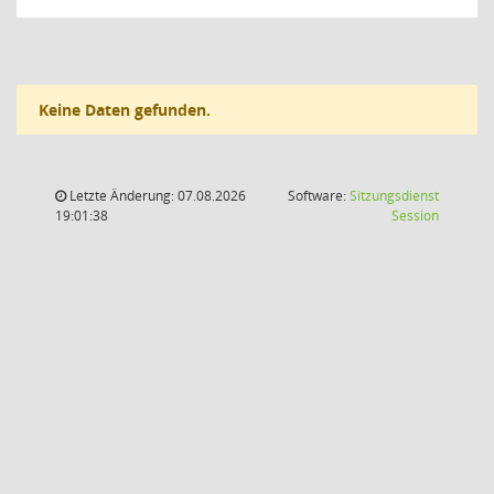
Keine Daten gefunden.
Letzte Änderung: 07.08.2026
Software:
Sitzungsdienst
(Wird in
19:01:38
Session