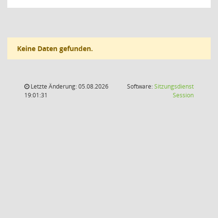
Keine Daten gefunden.
Letzte Änderung: 05.08.2026
Software:
Sitzungsdienst
(Wird in
19:01:31
Session