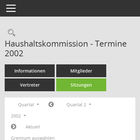
Toggle navigation
Rechercheauswahl
Haushaltskommission - Termine
2002
Informationen
Mitglieder
Vertreter
Sitzungen
Quartal
Quartal 2
2002
Aktuell
Gremium auswählen