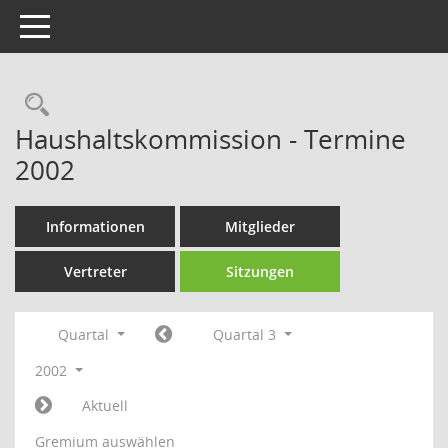
Toggle navigation
Rechercheauswahl
Haushaltskommission - Termine
2002
Informationen
Mitglieder
Vertreter
Sitzungen
Quartal
Quartal 3
2002
Aktuell
Gremium auswählen