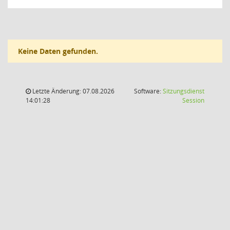
Keine Daten gefunden.
Letzte Änderung: 07.08.2026
Software:
Sitzungsdienst
(Wird in
14:01:28
Session