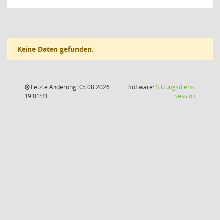
Keine Daten gefunden.
Letzte Änderung: 05.08.2026
Software:
Sitzungsdienst
(Wird in
19:01:31
Session