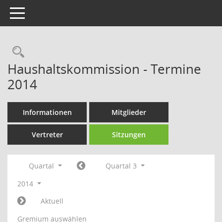
Toggle navigation
Rechercheauswahl
Haushaltskommission - Termine
2014
Informationen
Mitglieder
Vertreter
Sitzungen
Quartal
Quartal 3
2014
Aktuell
Gremium auswählen