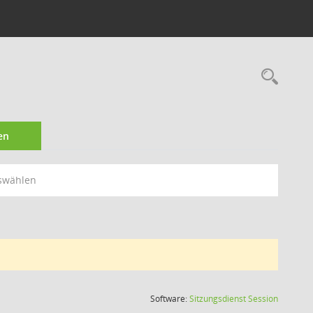
Rec
en
swählen
(Wird in
Software:
Sitzungsdienst
Session