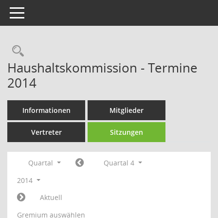
Toggle navigation
Rechercheauswahl
Haushaltskommission - Termine
2014
Informationen
Mitglieder
Vertreter
Sitzungen
Quartal
Quartal 4
2014
Aktuell
Gremium auswählen