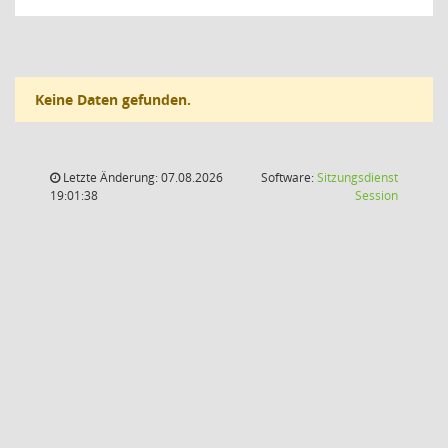
Keine Daten gefunden.
Letzte Änderung: 07.08.2026
Software:
Sitzungsdienst
(Wird in
19:01:38
Session