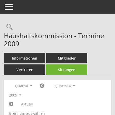
Toggle navigation
Rechercheauswahl
Haushaltskommission - Termine
2009
Informationen
Mitglieder
Vertreter
Sitzungen
Quartal
Quartal 4
2009
Aktuell
Gremium auswählen