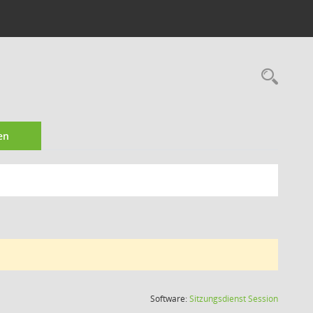
Rec
en
(Wird in
Software:
Sitzungsdienst
Session