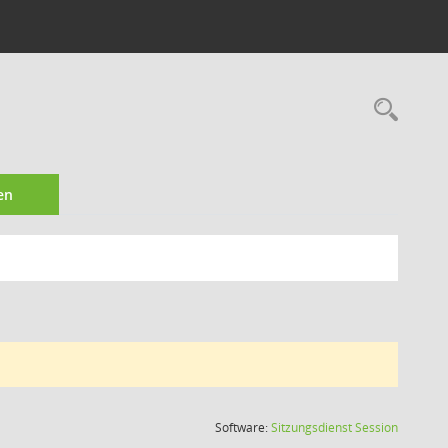
Rec
en
(Wird in
Software:
Sitzungsdienst
Session