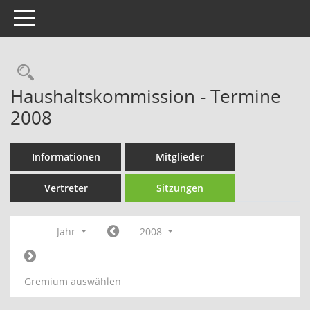
Toggle navigation
Rechercheauswahl
Haushaltskommission - Termine
2008
Informationen
Mitglieder
Vertreter
Sitzungen
Jahr
2008
Gremium auswählen