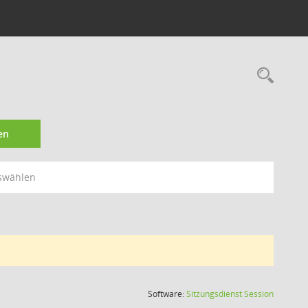
Rec
en
swählen
(Wird in
Software:
Sitzungsdienst
Session