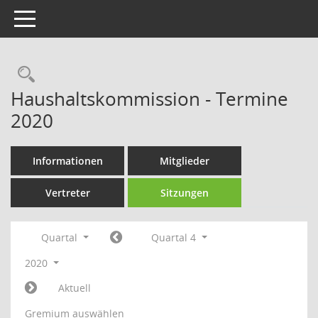
Toggle navigation
Rechercheauswahl
Haushaltskommission - Termine
2020
Informationen
Mitglieder
Vertreter
Sitzungen
Quartal
Quartal 4
2020
Aktuell
Gremium auswählen