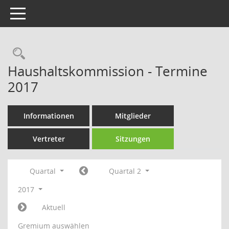
Toggle navigation
Rechercheauswahl
Haushaltskommission - Termine
2017
Informationen
Mitglieder
Vertreter
Sitzungen
Quartal
Quartal 2
2017
Aktuell
Gremium auswählen