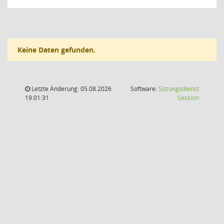
Keine Daten gefunden.
Letzte Änderung: 05.08.2026
Software:
Sitzungsdienst
(Wird in
19:01:31
Session