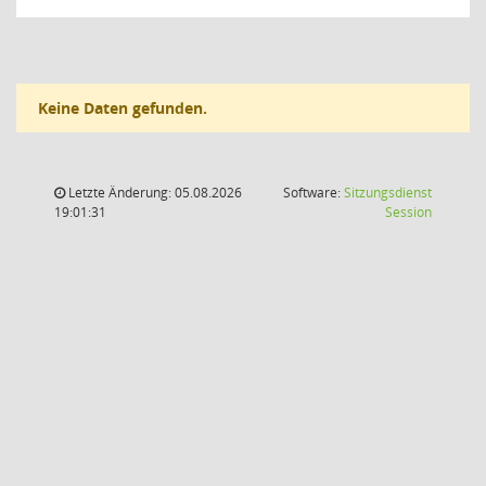
Keine Daten gefunden.
Letzte Änderung: 05.08.2026
Software:
Sitzungsdienst
(Wird in
19:01:31
Session