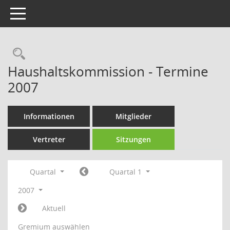
Toggle navigation
Rechercheauswahl
Haushaltskommission - Termine
2007
Informationen
Mitglieder
Vertreter
Sitzungen
Quartal
Quartal 1
2007
Aktuell
Gremium auswählen