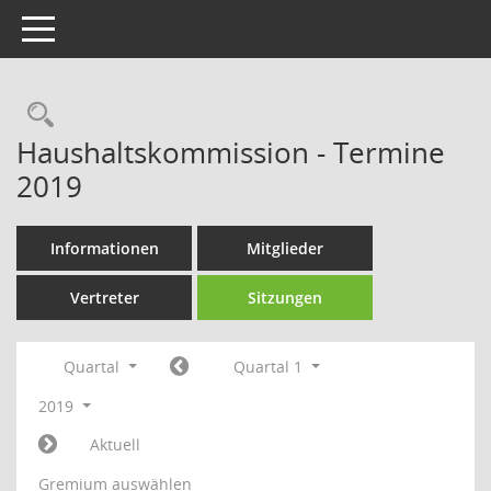
Toggle navigation
Rechercheauswahl
Haushaltskommission - Termine
2019
Informationen
Mitglieder
Vertreter
Sitzungen
Quartal
Quartal 1
2019
Aktuell
Gremium auswählen