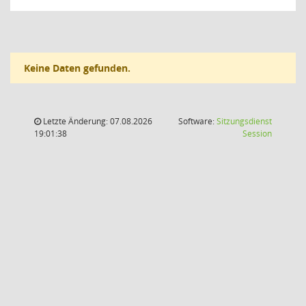
Keine Daten gefunden.
Letzte Änderung: 07.08.2026
Software:
Sitzungsdienst
(Wird in
19:01:38
Session