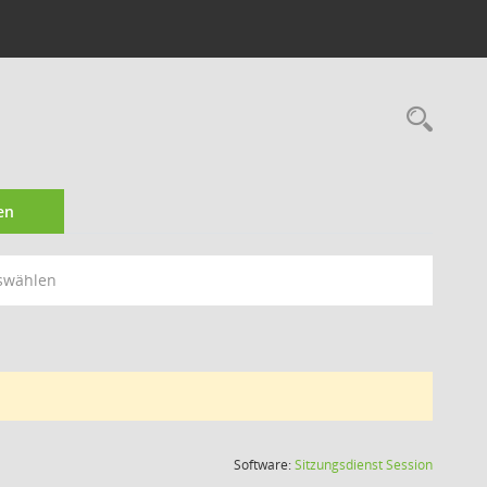
Rec
en
swählen
(Wird in
Software:
Sitzungsdienst
Session