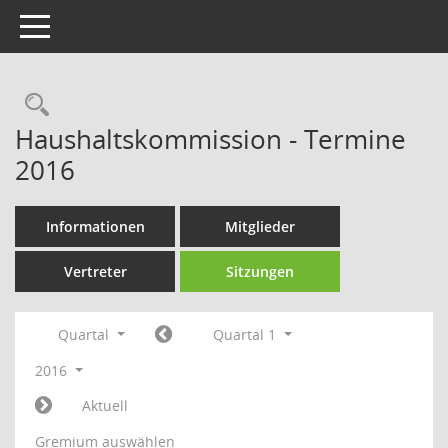
Toggle navigation
Rechercheauswahl
Haushaltskommission - Termine
2016
Informationen
Mitglieder
Vertreter
Sitzungen
Quartal
Quartal 1
2016
Aktuell
Gremium auswählen