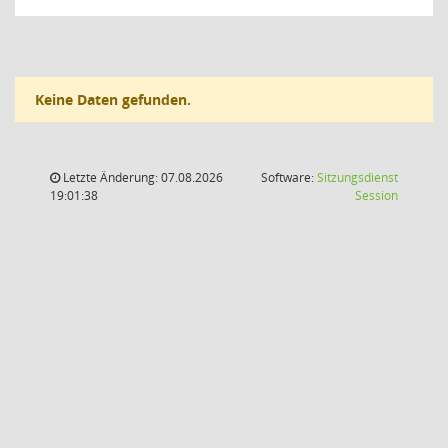
Keine Daten gefunden.
Letzte Änderung: 07.08.2026
Software:
Sitzungsdienst
(Wird in
19:01:38
Session