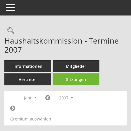
Toggle navigation
Rechercheauswahl
Haushaltskommission - Termine
2007
Informationen
Mitglieder
Vertreter
Sitzungen
Jahr
2007
Gremium auswählen