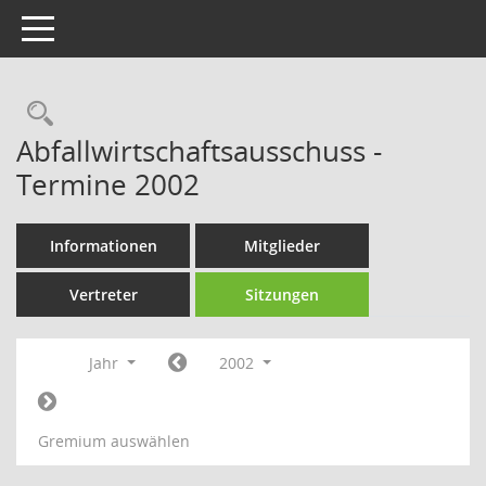
Toggle navigation
Rechercheauswahl
Abfallwirtschaftsausschuss -
Termine 2002
Informationen
Mitglieder
Vertreter
Sitzungen
Jahr
2002
Gremium auswählen