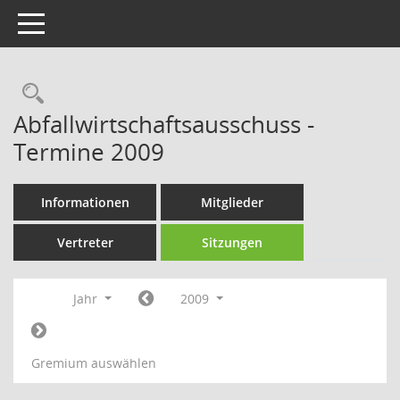
Toggle navigation
Rechercheauswahl
Abfallwirtschaftsausschuss -
Termine 2009
Informationen
Mitglieder
Vertreter
Sitzungen
Jahr
2009
Gremium auswählen