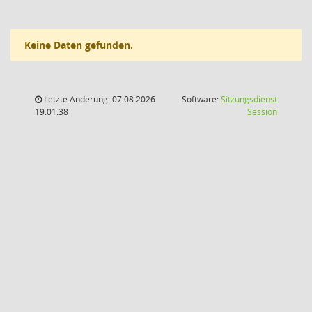
Keine Daten gefunden.
Letzte Änderung: 07.08.2026
Software:
Sitzungsdienst
(Wird in
19:01:38
Session