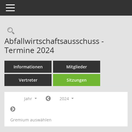
Toggle navigation
Rechercheauswahl
Abfallwirtschaftsausschuss -
Termine 2024
Informationen
Mitglieder
Vertreter
Sitzungen
Jahr
2024
Gremium auswählen