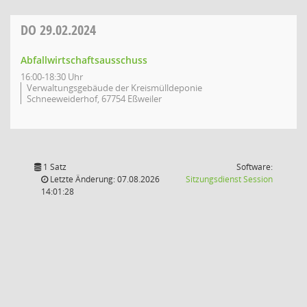
DO
29.02.2024
Abfallwirtschaftsausschuss
16:00-18:30 Uhr
Verwaltungsgebäude der Kreismülldeponie
Schneeweiderhof, 67754 Eßweiler
1 Satz
Software:
(Wird in
Letzte Änderung: 07.08.2026
Sitzungsdienst
Session
14:01:28