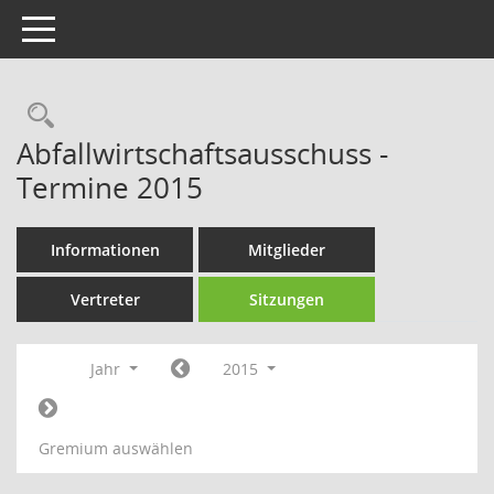
Toggle navigation
Rechercheauswahl
Abfallwirtschaftsausschuss -
Termine 2015
Informationen
Mitglieder
Vertreter
Sitzungen
Jahr
2015
Gremium auswählen