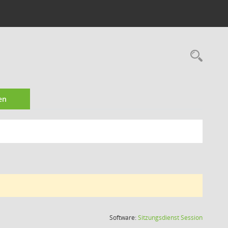
Rec
en
(Wird in
Software:
Sitzungsdienst
Session