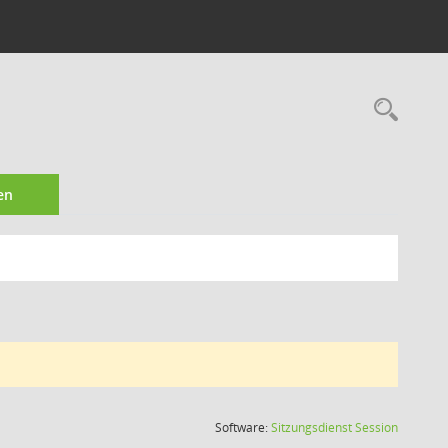
Rec
en
(Wird in
Software:
Sitzungsdienst
Session