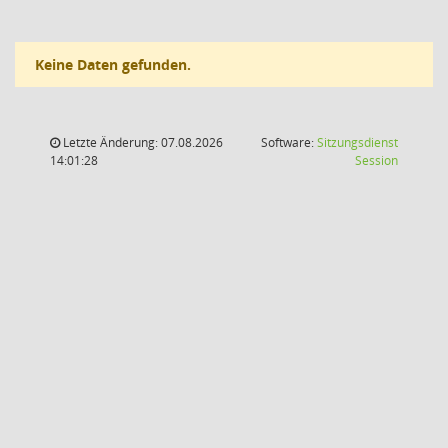
Keine Daten gefunden.
Letzte Änderung: 07.08.2026
Software:
Sitzungsdienst
(Wird in
14:01:28
Session