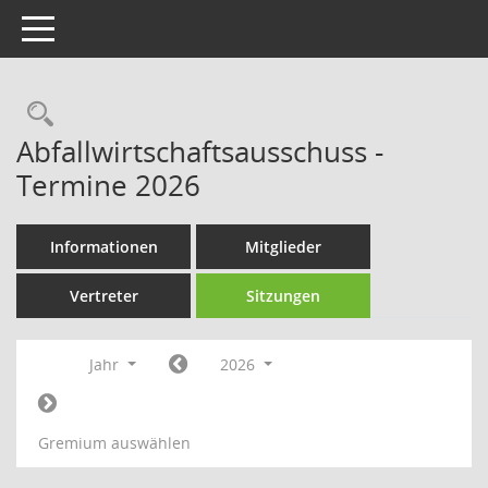
Toggle navigation
Rechercheauswahl
Abfallwirtschaftsausschuss -
Termine 2026
Informationen
Mitglieder
Vertreter
Sitzungen
Jahr
2026
Gremium auswählen