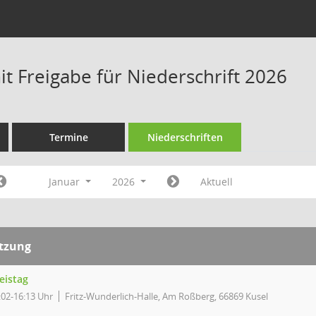
t Freigabe für Niederschrift 2026
Termine
Niederschriften
Januar
2026
Aktuell
itzung
eistag
:02-16:13 Uhr
Fritz-Wunderlich-Halle, Am Roßberg, 66869 Kusel