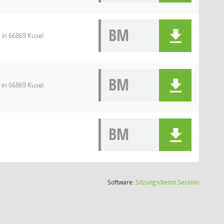
BM
 in 66869 Kusel
BM
 in 66869 Kusel
BM
(Wird in
Software:
Sitzungsdienst
Session