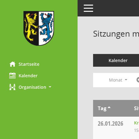
Toggle navigation
Sitzungen mi
Kalender
Startseite
Kalender
Monat
Organisation
Tag
S
26.01.2026
Kr
15