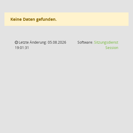
Keine Daten gefunden.
Letzte Änderung: 05.08.2026
Software:
Sitzungsdienst
(Wird in
19:01:31
Session