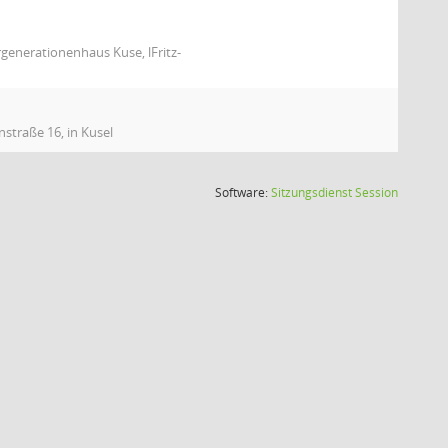
generationenhaus Kuse, lFritz-
straße 16, in Kusel
(Wird in
Software:
Sitzungsdienst
Session