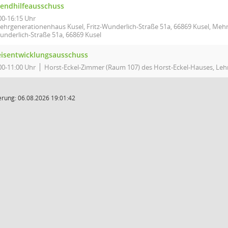
gendhilfeausschuss
00-16:15 Uhr
ehrgenerationenhaus Kusel, Fritz-Wunderlich-Straße 51a, 66869 Kusel, Mehr
underlich-Straße 51a, 66869 Kusel
eisentwicklungsausschuss
00-11:00 Uhr
Horst-Eckel-Zimmer (Raum 107) des Horst-Eckel-Hauses, Lehn
rung: 06.08.2026 19:01:42