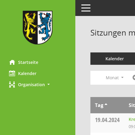
Toggle navigation
Sitzungen mi
Kalender
Startseite
Kalender
Monat
Organisation
Tag
Si
19.04.2024
Kr
09: