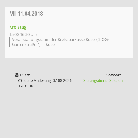
MI
11.04.2018
Kreistag
15:00-16:30 Uhr
Veranstaltungsraum der Kreissparkasse Kusel (3. OG),
Gartenstraße 4, in Kusel
1 Satz
Software:
(Wird in
Letzte Änderung: 07.08.2026
Sitzungsdienst
Session
19:01:38