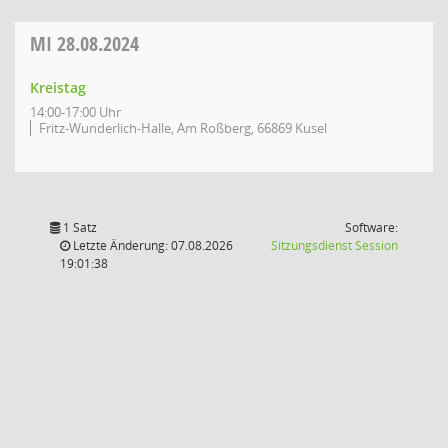
MI
28.08.2024
Kreistag
14:00-17:00 Uhr
Fritz-Wunderlich-Halle, Am Roßberg, 66869 Kusel
1 Satz
Software:
(Wird in
Letzte Änderung: 07.08.2026
Sitzungsdienst
Session
19:01:38