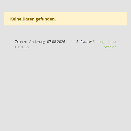
Keine Daten gefunden.
Letzte Änderung: 07.08.2026
Software:
Sitzungsdienst
(Wird in
19:01:38
Session