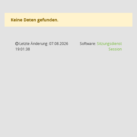
Keine Daten gefunden.
Letzte Änderung: 07.08.2026
Software:
Sitzungsdienst
(Wird in
19:01:38
Session